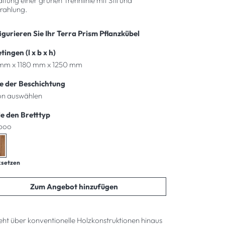
ltung einer grünen Trennlinie mit Stil und
rahlung.
gurieren Sie Ihr Terra Prism Pflanzkübel
ingen (l x b x h)
e der Beschichtung
e den Bretttyp
boo
ksetzen
Zum Angebot hinzufügen
ht über konventionelle Holzkonstruktionen hinaus