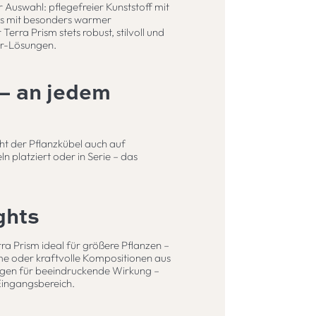
 Auswahl: pflegefreier Kunststoff mit
bus mit besonders warmer
erra Prism stets robust, stilvoll und
or-Lösungen.
 – an jedem
ht der Pflanzkübel auch auf
 platziert oder in Serie – das
ghts
ra Prism ideal für größere Pflanzen –
e oder kraftvolle Kompositionen aus
rgen für beeindruckende Wirkung –
Eingangsbereich.