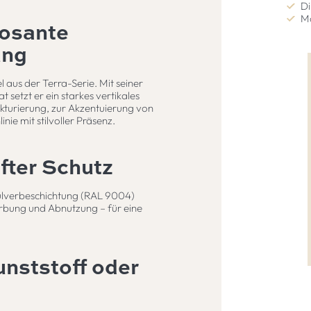
Di
Mo
posante
ung
 aus der Terra-Serie. Mit seiner
etzt er ein starkes vertikales
kturierung, zur Akzentuierung von
ie mit stilvoller Präsenz.
fter Schutz
 Pulverbeschichtung (RAL 9004)
ärbung und Abnutzung – für eine
nststoff oder