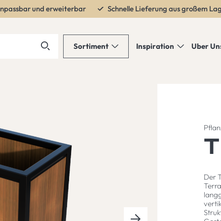
npassbar und erweiterbar
Schnelle Lieferung aus großem La
Sortiment
Inspiration
Uber Un
Pflan
Der T
Terra
langg
verti
Next
Stru