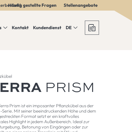
gerbestand
Häufig gestellte Fragen
Stellenangebote
s
Kontakt
Kundendienst
DE
zkübel
TERRA
PRISM
erra Prism ist ein imposanter Pflanzkübel aus der
-Serie. Mit seiner beeindruckenden Höhe und dem
estreckten Format setzt er ein kraftvolles
kales Highlight in jedem Außenbereich. Ideal zur
kturgebung, Betonung von Eingängen oder zur