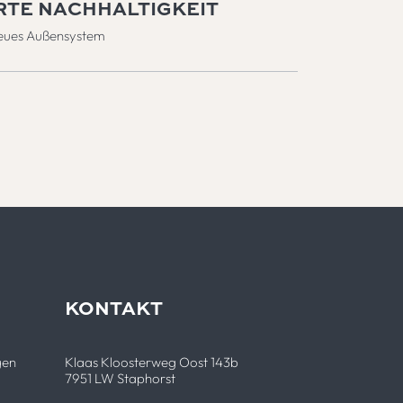
TE NACHHALTIGKEIT
 neues Außensystem
KONTAKT
gen
Klaas Kloosterweg Oost 143b
7951 LW Staphorst