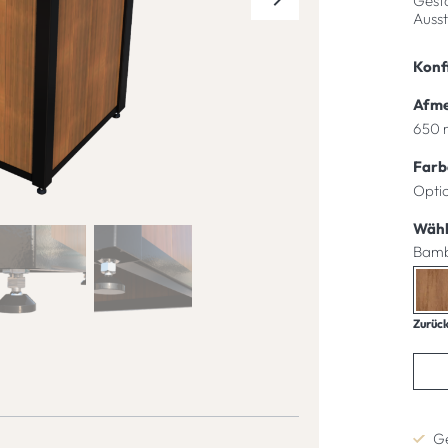
Gesta
Ausst
Konfi
Afmet
Farb
Wähl
Bam
Zurüc
Ge