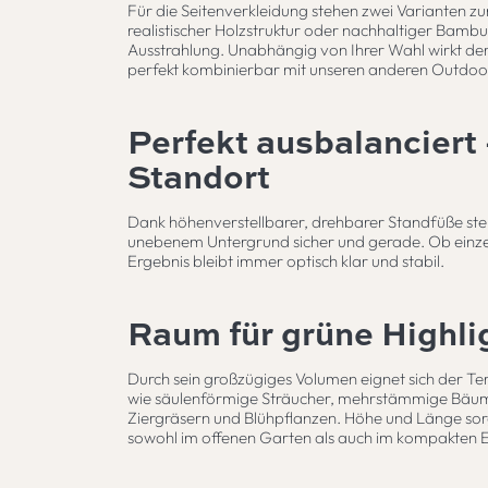
Für die Seitenverkleidung stehen zwei Varianten zur
realistischer Holzstruktur oder nachhaltiger Bam
Ausstrahlung. Unabhängig von Ihrer Wahl wirkt der T
perfekt kombinierbar mit unseren anderen Outdo
Perfekt ausbalanciert
Standort
Dank höhenverstellbarer, drehbarer Standfüße ste
unebenem Untergrund sicher und gerade. Ob einzeln
Ergebnis bleibt immer optisch klar und stabil.
Raum für grüne Highli
Durch sein großzügiges Volumen eignet sich der Ter
wie säulenförmige Sträucher, mehrstämmige Bäum
Ziergräsern und Blühpflanzen. Höhe und Länge so
sowohl im offenen Garten als auch im kompakten 